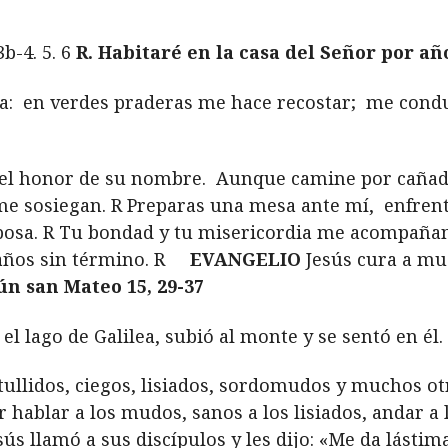
-4. 5. 6
R. Habitaré en la casa del Señor por añ
a:
en verdes praderas me hace recostar;
me conduc
el honor de su nombre.
Aunque camine por cañad
me sosiegan. R Preparas una mesa ante mí,
enfrent
osa. R Tu bondad y tu misericordia me acompañan 
ños sin término. R
EVANGELIO
Jesús cura a mu
ún san Mateo 15, 29-37
l lago de Galilea, subió al monte y se sentó en él.
ullidos, ciegos, lisiados, sordomudos y muchos otro
 hablar a los mudos, sanos a los lisiados, andar a lo
esús llamó a sus discípulos y les dijo: «Me da lástim