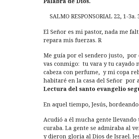
Palabra de Dios.
SALMO RESPONSORIAL 22, 1-3a. 3b
El Señor es mi pastor, nada me falt
repara mis fuerzas. R
Me guía por el sendero justo,
por 
vas conmigo:
tu vara y tu cayado 
cabeza con perfume,
y mi copa reb
habitaré en la casa del Señor
por a
Lectura del santo evangelio seg
En aquel tiempo, Jesús, bordeando e
Acudió a él mucha gente llevando t
curaba. La gente se admiraba al ver
y dieron gloria al Dios de Israel. J