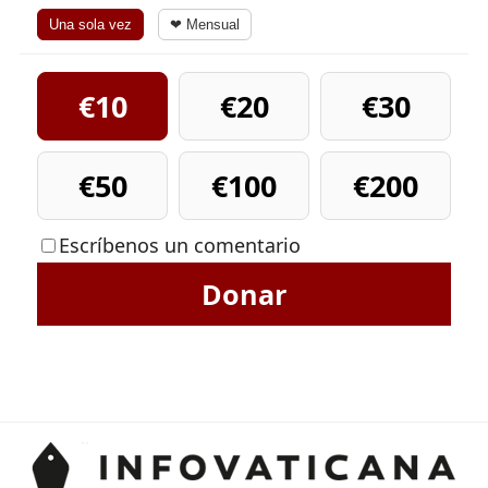
Una sola vez
❤ Mensual
€10
€20
€30
€50
€100
€200
Escríbenos un comentario
Donar