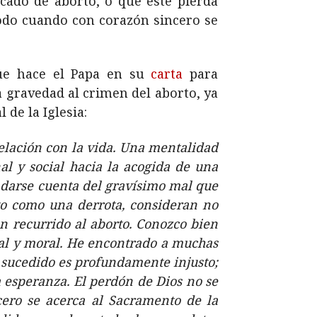
ecado de aborto, o que éste pierda
todo cuando con corazón sincero se
que hace el Papa en su
carta
para
 gravedad al crimen del aborto, ya
de la Iglesia:
relación con la vida. Una mentalidad
l y social hacia la acogida de una
n darse cuenta del gravísimo mal que
to como una derrota, consideran no
an recurrido al aborto. Conozco bien
ial y moral. He encontrado a muchas
o sucedido es profundamente injusto;
 esperanza. El perdón de Dios no se
ero se acerca al Sacramento de la