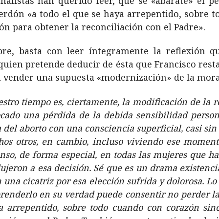
nalistas han querido leer, que se «abarate» el p
 perdón «a todo el que se haya arrepentido, sobre 
ón para obtener la reconciliación con el Padre».
re, basta con leer íntegramente la reflexión 
uien pretende deducir de ésta que Francisco resta
a vender una supuesta «modernización» de la moral 
tro tiempo es, ciertamente, la modificación de la 
ado una pérdida de la debida sensibilidad persona
del aborto con una consciencia superficial, casi si
hos otros, en cambio, incluso viviendo ese momen
nso, de forma especial, en todas las mujeres que h
ujeron a esa decisión. Sé que es un drama existenc
una cicatriz por esa elección sufrida y dolorosa. L
renderlo en su verdad puede consentir no perder la
 arrepentido, sobre todo cuando con corazón sinc