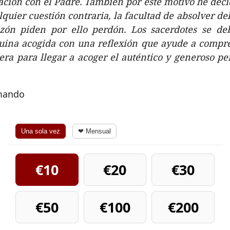
ación con el Padre. También por este motivo he deci
lquier cuestión contraria, la facultad de absolver d
azón piden por ello perdón. Los sacerdotes se de
uina acogida con una reflexión que ayude a compre
era para llegar a acoger el auténtico y generoso p
rmando
Una sola vez
❤ Mensual
€10
€20
€30
€50
€100
€200