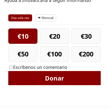
Ayuda a Infovaticana a seguir informando
Una sola vez
❤ Mensual
€10
€20
€30
€50
€100
€200
Escríbenos un comentario
Donar