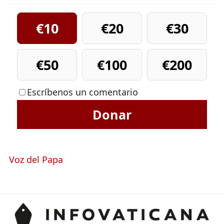
€10
€20
€30
€50
€100
€200
Escríbenos un comentario
Donar
Voz del Papa