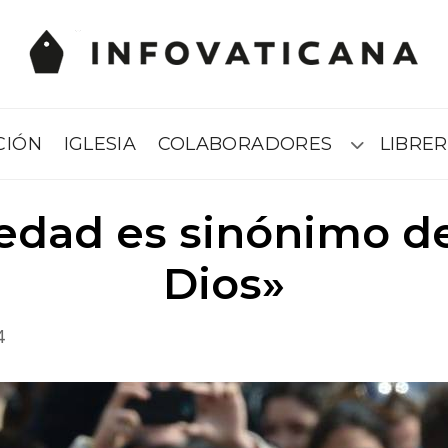
CIÓN
IGLESIA
COLABORADORES
LIBRER
Submenú
iedad es sinónimo d
Dios»
4