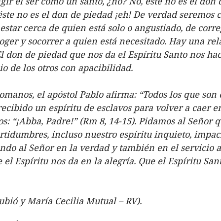
gir el ser como un santo, ¿no? No, este no es el don
éste no es el don de piedad ¡eh! De verdad seremos 
 estar cerca de quien está solo o angustiado, de corre
coger y socorrer a quien está necesitado. Hay una re
don de piedad que nos da el Espíritu Santo nos hace
io de los otros con apacibilidad.
omanos, el apóstol Pablo afirma: “Todos los que son 
ecibido un espíritu de esclavos para volver a caer en 
os: “¡Abba, Padre!” (Rm 8, 14-15). Pidamos al Señor 
rtidumbres, incluso nuestro espíritu inquieto, impa
ando al Señor en la verdad y también en el servicio
el Espíritu nos da en la alegría. Que el Espíritu San
ubió y María Cecilia Mutual – RV).