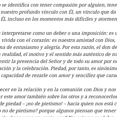
 se identifica con tener compasión por alguien, tene
 nuestro profundo vínculo con Él, un vínculo que da 
l, incluso en los momentos más difíciles y atormen
e interpretarse como un deber o una imposición: es 
n vivida con el corazón: es nuestra amistad con Dios
a de entusiasmo y alegría. Por esta razón, el don de
en realidad, el motivo y el sentido más auténtico de n
entir la presencia del Señor y de todo su amor por no
ión y la celebración. Piedad, por tanto, es sinónimo 
a capacidad de rezarle con amor y sencillez que cara
recer en la relación y en la comunión con Dios y nos l
este amor también sobre los otros y a reconocerlo
 piedad – ¡no de pietismo! – hacia quien nos está c
no de pietismo? porque algunos piensan que tener pi