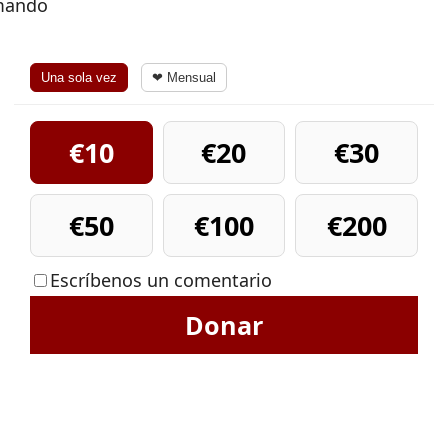
rmando
Una sola vez
❤ Mensual
€10
€20
€30
€50
€100
€200
Escríbenos un comentario
Donar