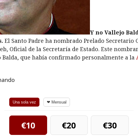
Y no Vallejo Bal
s.
El Santo Padre ha nombrado Prelado Secretario Ge
 Oficial de la Secretaría de Estado. Este nombram
o Balda, que había confirmado personalmente a la
rmando
Una sola vez
❤ Mensual
€10
€20
€30