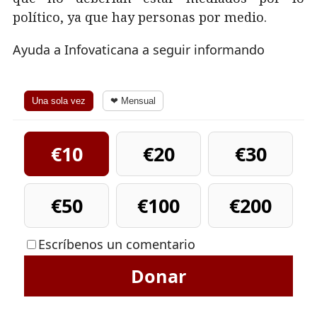
político, ya que hay personas por medio.
Ayuda a Infovaticana a seguir informando
Una sola vez
❤ Mensual
€10
€20
€30
€50
€100
€200
Escríbenos un comentario
Donar