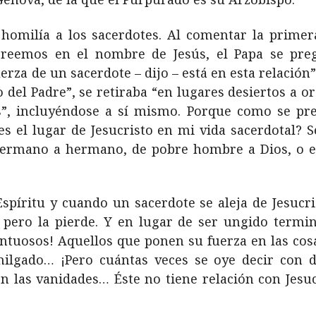
homilía a los sacerdotes. Al comentar la primer
creemos en el nombre de Jesús, el Papa se preg
erza de un sacerdote – dijo – está en esta relación”
 del Padre”, se retiraba “en lugares desiertos a o
es”, incluyéndose a sí mismo. Porque como se pre
s el lugar de Jesucristo en mi vida sacerdotal? S
 hermano a hermano, de pobre hombre a Dios, o es
píritu y cuando un sacerdote se aleja de Jesucri
… pero la pierde. Y en lugar de ser ungido termi
untuosos! Aquellos que ponen su fuerza en las cosas
lgado… ¡Pero cuántas veces se oye decir con do
n las vanidades… Éste no tiene relación con Jesuc