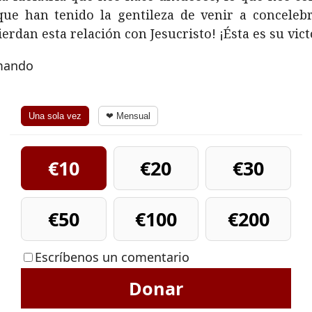
que han tenido la gentileza de venir a concelebr
erdan esta relación con Jesucristo! ¡Ésta es su victo
rmando
Una sola vez
❤ Mensual
€10
€20
€30
€50
€100
€200
Escríbenos un comentario
Donar