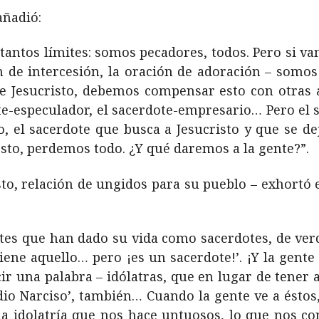
añadió:
antos límites: somos pecadores, todos. Pero si va
ón de intercesión, la oración de adoración – somo
de Jesucristo, debemos compensar esto con otras 
e-especulador, el sacerdote-empresario… Pero el s
, el sacerdote que busca a Jesucristo y que se dej
 esto, perdemos todo. ¿Y qué daremos a la gente?”.
sto, relación de ungidos para su pueblo – exhortó 
tes que han dado su vida como sacerdotes, de verda
 tiene aquello… pero ¡es un sacerdote!’. ¡Y la gent
cir una palabra – idólatras, que en lugar de tener 
o Narciso’, también… Cuando la gente ve a éstos, l
a idolatría que nos hace untuosos, lo que nos con