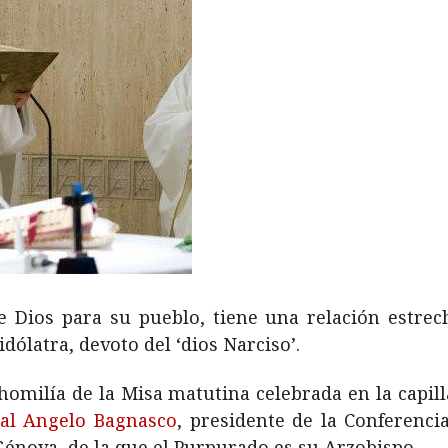
 Dios para su pueblo, tiene una relación estrech
dólatra, devoto del ‘dios Narciso’.
 homilía de la Misa matutina celebrada en la capill
al Angelo Bagnasco
, presidente de la Conferenci
Génova, de la que el Purpurado es su Arzobispo.