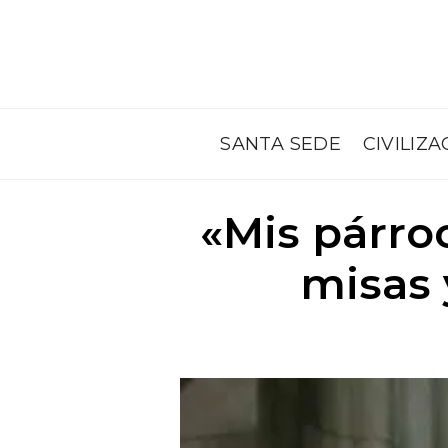
SANTA SEDE
CIVILIZA
«Mis párro
misas 