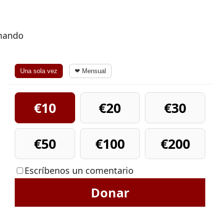
rmando
Una sola vez
❤ Mensual
€10
€20
€30
€50
€100
€200
Escríbenos un comentario
Donar