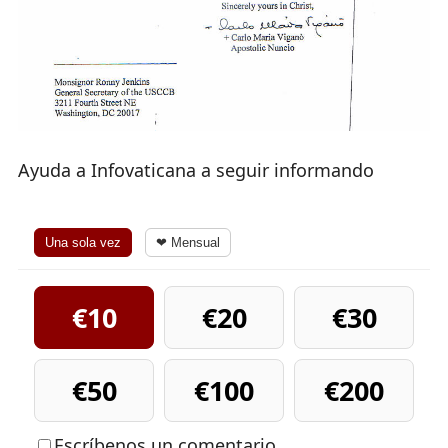
Ayuda a Infovaticana a seguir informando
Una sola vez
❤ Mensual
€10
€20
€30
€50
€100
€200
Escríbenos un comentario