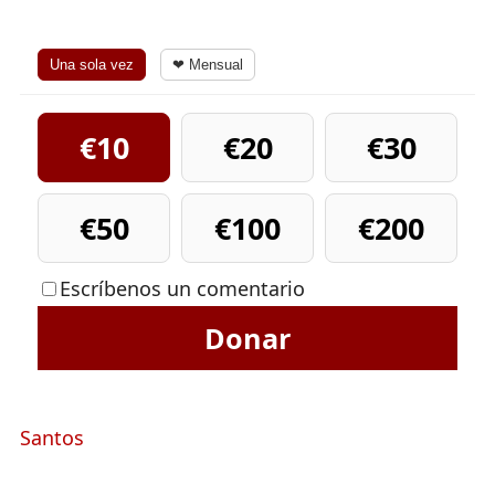
Una sola vez
❤ Mensual
€10
€20
€30
€50
€100
€200
Escríbenos un comentario
Donar
Santos