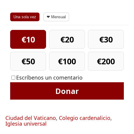
Una sola vez
❤ Mensual
€10
€20
€30
€50
€100
€200
Escríbenos un comentario
Donar
Ciudad del Vaticano
,
Colegio cardenalicio
,
Iglesia universal