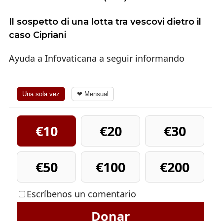
Il sospetto di una lotta tra vescovi dietro il
caso Cipriani
Ayuda a Infovaticana a seguir informando
Una sola vez
❤ Mensual
€10
€20
€30
€50
€100
€200
Escríbenos un comentario
Donar