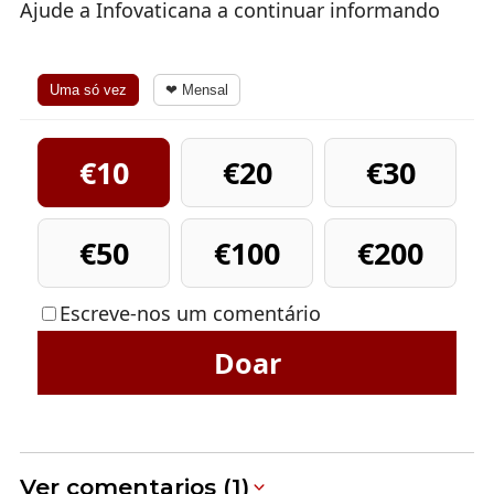
Ajude a Infovaticana a continuar informando
Uma só vez
❤ Mensal
€10
€20
€30
€50
€100
€200
Escreve-nos um comentário
Doar
Ver comentarios (1)