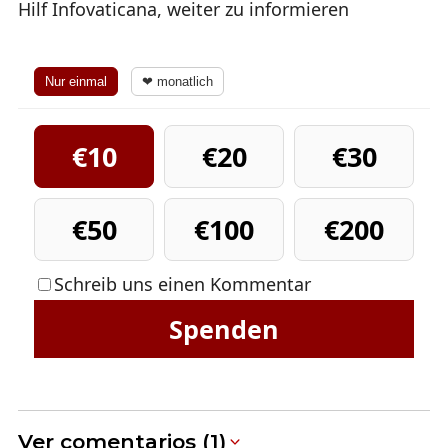
Hilf Infovaticana, weiter zu informieren
Nur einmal
❤ monatlich
€10
€20
€30
€50
€100
€200
Schreib uns einen Kommentar
Spenden
Ver comentarios (1)