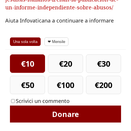
un-informe-independiente-sobre-abusos/
Aiuta Infovaticana a continuare a informare
Una sola volta
❤ Mensile
€10
€20
€30
€50
€100
€200
Scrivici un commento
Donare