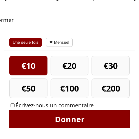
former
Une seule fois
❤ Mensuel
€10
€20
€30
€50
€100
€200
Écrivez-nous un commentaire
Donner