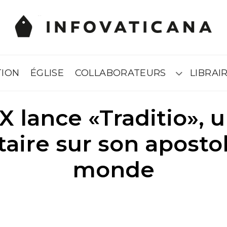
TION
ÉGLISE
COLLABORATEURS
LIBRAIR
Submenú
X lance «Traditio», u
ire sur son apostol
monde