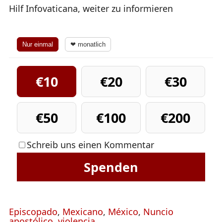
Hilf Infovaticana, weiter zu informieren
Nur einmal
❤ monatlich
€10
€20
€30
€50
€100
€200
Schreib uns einen Kommentar
Spenden
Episcopado
,
Mexicano
,
México
,
Nuncio
apostólico
,
violencia