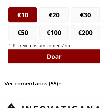
€10
€20
€30
€50
€100
€200
Escreve-nos um comentário
Doar
Ver comentarios (55)