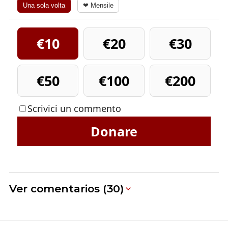
Una sola volta
❤ Mensile
€10
€20
€30
€50
€100
€200
Scrivici un commento
Donare
Ver comentarios (30)