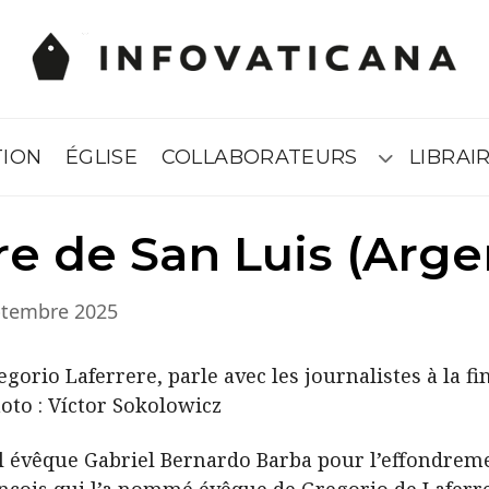
TION
ÉGLISE
COLLABORATEURS
LIBRAIR
Submenú
e de San Luis (Arge
ptembre 2025
uel évêque Gabriel Bernardo Barba pour l’effondrem
nçois qui l’a nommé évêque de Gregorio de Laferrer