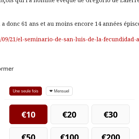
 il a donc 61 ans et au moins encore 14 années épisc
/09/21/el-seminario-de-san-luis-de-la-fecundidad-a-
former
Une seule fois
❤ Mensuel
€10
€20
€30
€50
€100
€200