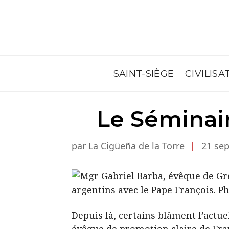
SAINT-SIÈGE
CIVILISA
Le Séminair
par La Cigüeña de la Torre
|
21 se
Depuis là, certains blâment l’act
évêque de promotion claire de Fra