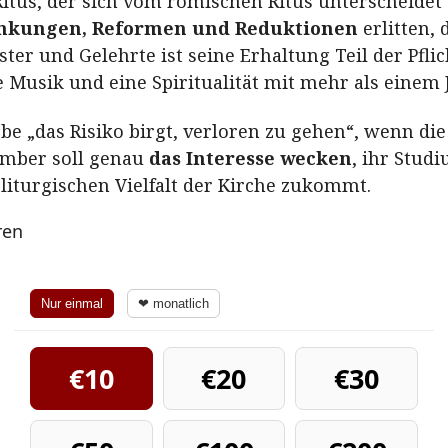
Ritus, der sich vom römischen Ritus unterscheidet
nkungen, Reformen und Reduktionen
erlitten, 
ster und Gelehrte ist seine Erhaltung Teil der Pflic
 Musik und eine Spiritualität mit mehr als einem
e „das Risiko birgt, verloren zu gehen“, wenn die
ember soll genau
das Interesse wecken
, ihr Stud
 liturgischen Vielfalt der Kirche zukommt.
ren
Nur einmal
❤ monatlich
€10
€20
€30