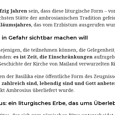
nfzig Jahren
sein, dass diese liturgische Form – v
hsten Stätte der ambrosianischen Tradition gefeie
iläumsjahres
, das vom Erzbistum ausgerufen wur
on in Gefahr sichtbar machen will
ejenigen, die teilnehmen können, die Gelegenheit, 
enden:
es ist Zeit, die Einschränkungen
aufzugebe
 Geschichte der Kirche von Mailand verwurzelten Ri
en der Basilika eine öffentliche Form des Zeugniss
, zahlreich sind, lebendig sind und Gott anbet
nkt Ambrosius überliefert wurde.
us: ein liturgisches Erbe, das ums Überl