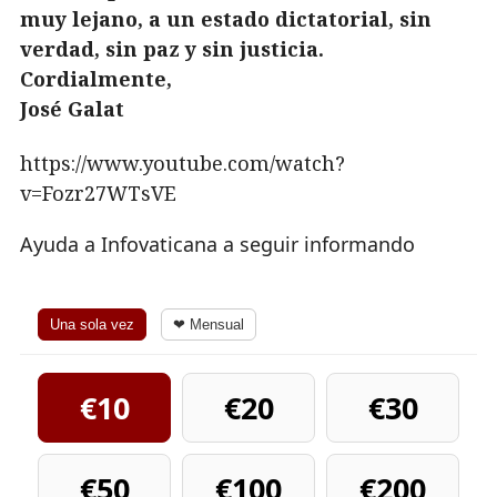
muy lejano, a un estado dictatorial, sin
verdad, sin paz y sin justicia.
Cordialmente,
José Galat
https://www.youtube.com/watch?
v=Fozr27WTsVE
Ayuda a Infovaticana a seguir informando
Una sola vez
❤ Mensual
€10
€20
€30
€50
€100
€200