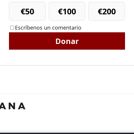
€50
€100
€200
Escríbenos un comentario
Donar