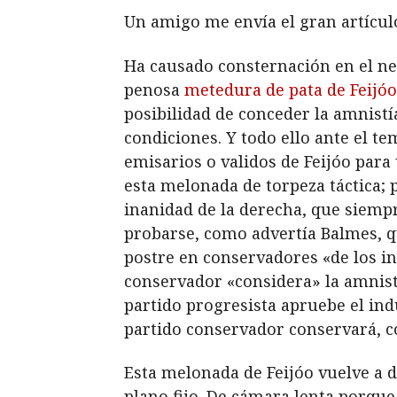
Un amigo me envía el gran artícul
Ha causado consternación en el neg
penosa
metedura de pata de Feijóo
posibilidad de conceder la amnist
condiciones. Y todo ello ante el 
emisarios o validos de Feijóo para
esta melonada de torpeza táctica; 
inanidad de la derecha, que siempr
probarse, como advertía Balmes, q
postre en conservadores «de los i
conservador «considera» la amnist
partido progresista apruebe el ind
partido conservador conservará, 
Esta melonada de Feijóo vuelve a
plano fijo. De cámara lenta porque