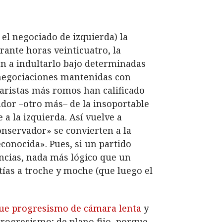
el negociado de izquierda) la
rante horas veinticuatro, la
ón a indultarlo bajo determinadas
 negociaciones mantenidas con
taristas más romos han calificado
ador –otro más– de la insoportable
a la izquierda. Así vuelve a
onservador» se convierten a la
conocida». Pues, si un partido
ncias, nada más lógico que un
tías a troche y moche (que luego el
ue progresismo de cámara lenta
y
progresismo; de plano fijo, porque