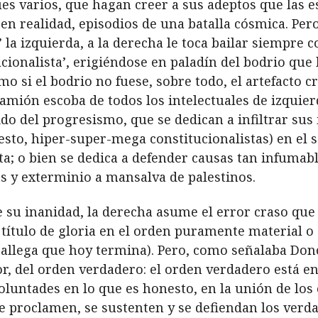
ues varios, que hagan creer a sus adeptos que las 
n realidad, episodios de una batalla cósmica. Per
 la izquierda, a la derecha le toca bailar siempre c
onalista’, erigiéndose en paladín del bodrio que 
si el bodrio no fuese, sobre todo, el artefacto c
 camión escoba de todos los intelectuales de izqui
do del progresismo, que se dedican a infiltrar sus 
sto, hiper-super-mega constitucionalistas) en el 
ota; o bien se dedica a defender causas tan infuma
 y exterminio a mansalva de palestinos.
de su inanidad, la derecha asume el error craso qu
título de gloria en el orden puramente material o
gallega que hoy termina). Pero, como señalaba Don
r, del orden verdadero: el orden verdadero está en 
oluntades en lo que es honesto, en la unión de los e
 proclamen, se sustenten y se defiendan los verdad