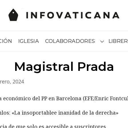
CIÓN
IGLESIA
COLABORADORES
LIBRER
Submenú
Magistral Prada
rero, 2024
los: «La insoportablee inanidad de la derecha»
ia de que solo es accesible a suscriptores.