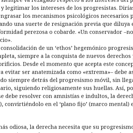
 legitimar los intereses de los progresistas. Diría
engrasar los mecanismos psicológicos necesarios 
ndo una suerte de resignación previa que diluya el
formidad perezosa o cobarde. «Un conservador –no
cio».
a consolidación de un ‘ethos’ hegemónico progresi
eta, siempre a la conquista de nuevos derechos y
orificios. Desde el momento que acepta este conc
ara evitar ser anatemizada como «extrema»– debe as
do siempre detrás del progresismo móvil, sin lleg
rario, siguiendo religiosamente sus huellas. Así, p
se debe resolver con amnistías e indultos, la derec
, convirtiéndolo en el ‘plano fijo’ (marco mental) 
ás odiosa, la derecha necesita que su progresismo