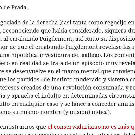
o de Prada.
ociado de la derecha (casi tanta como regocijo en 
, reconociendo que había considerado, siquiera du
ía al errabundo Puigdemont, así como su disposici
temor de que el errabundo Puigdemont revelase las
 una hipotética investidura del gallego. Los comen
pero en realidad se trata de un episodio muy revel
e se desenvuelve en el marco mental que conviene 
ue los partidos «de instinto moderado y sistema c
ntereses creados de una revolución consumada y re
ía y aprueba el indulto en determinadas circunsta
ulto en cualquier caso y se lance a conceder amnis
como su mismo nombre (y misión) indica).
 demostrarnos que
el conservadurismo no es más q
 siempre va rezagado respecto a los intereses del 