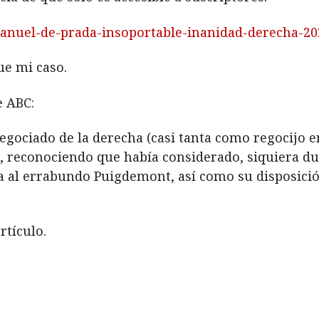
manuel-de-prada-insoportable-inanidad-derecha-2
ue mi caso.
e ABC:
gociado de la derecha (casi tanta como regocijo en
, reconociendo que había considerado, siquiera dur
ía al errabundo Puigdemont, así como su disposici
rtículo.