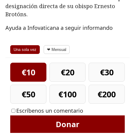
designación directa de su obispo Ernesto
Brotóns.
Ayuda a Infovaticana a seguir informando
Una sola vez
❤ Mensual
€10
€20
€30
€50
€100
€200
Escríbenos un comentario
Donar