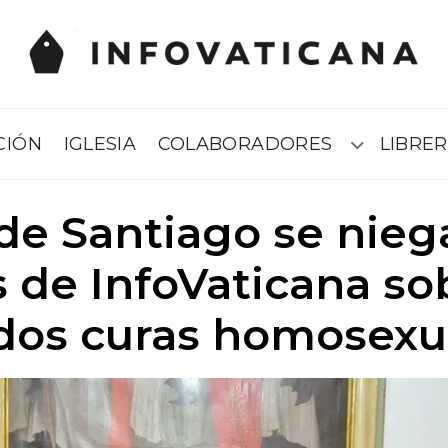
CIÓN
IGLESIA
COLABORADORES
LIBRER
Submenú
 de Santiago se nieg
 de InfoVaticana so
 dos curas homosexu