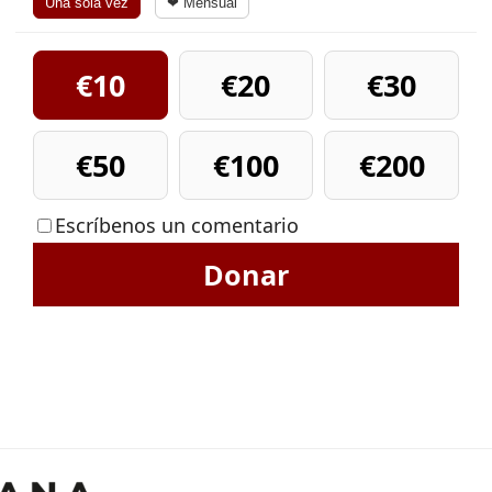
Una sola vez
❤ Mensual
€10
€20
€30
€50
€100
€200
Escríbenos un comentario
Donar